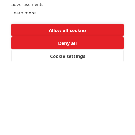
advertisements.
Learn more
Allow all cookies
Deny all
Cookie settings
ΚΑΝΤΕ ΚΡΑΤΗΣΗ
Έλα στην Ομάδα μας
Ενδιαφέρεστε να συνεργαστείτε ή να εργαστείτε μαζί
μας; Συμπληρώστε την παρακάτω φόρμα ή στείλτε το