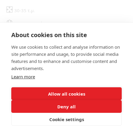
30-35 τ.μ.
Max 3 Επισκέπτες
About cookies on this site
Κλιματισμός
We use cookies to collect and analyse information on
Wi-Fi
site performance and usage, to provide social media
features and to enhance and customise content and
LED Τηλεόραση
advertisements.
Μίνι Ψυγείο
Learn more
Allow all cookies
ΚΑΝΤΕ ΚΡΑΤΗΣΗ
ΠΕΡΙΣΣΟΤΕΡΑ
Deny all
Cookie settings
ΚΑΝΤΕ ΚΡΑΤΗΣΗ