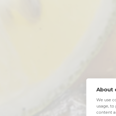
About c
We use co
usage, to
content a