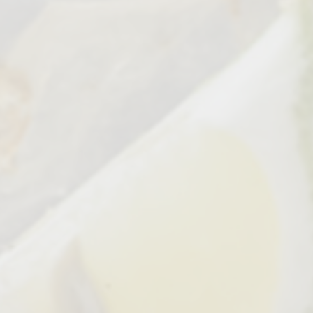
JEEP-SAFARI
WANDERN & RADFAHREN
AUTOREISEN