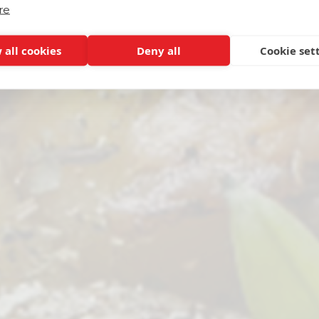
re
 all cookies
Deny all
Cookie set