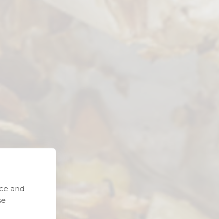
nce and
e
se