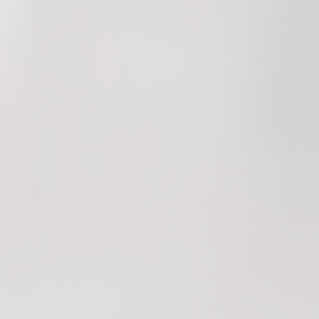
RADFAHREN
AUTOREISEN