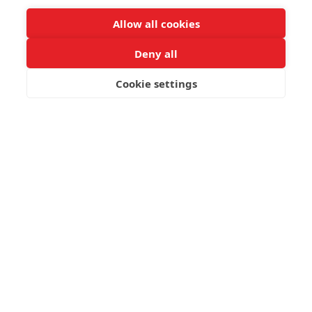
Allow all cookies
Deny all
Cookie settings
JETZT BUCHEN
Trinken, Entspannen
und Genießen der
atemberaubenden
Aussicht