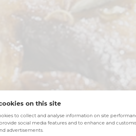
ookies on this site
okies to collect and analyse information on site performa
Ganztägig Street
 provide social media features and to enhance and customi
nd advertisements.