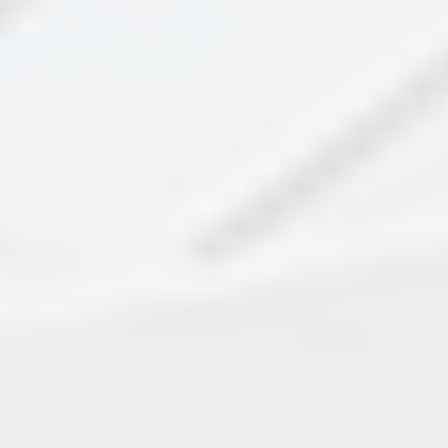
RADFAHREN
AUTOREISEN