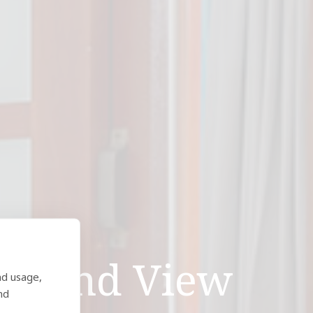
h Land View
nd usage,
nd