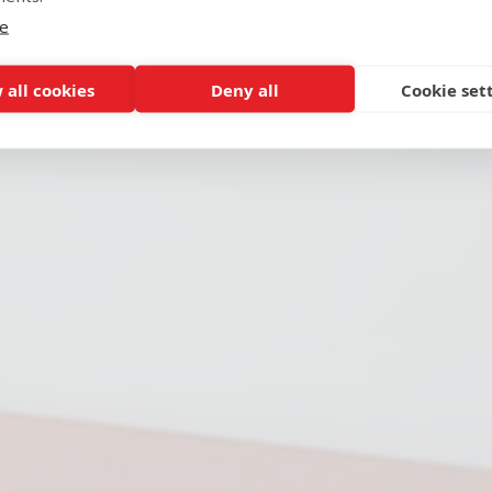
(5 ατόμων)
e
 all cookies
Deny all
Cookie set