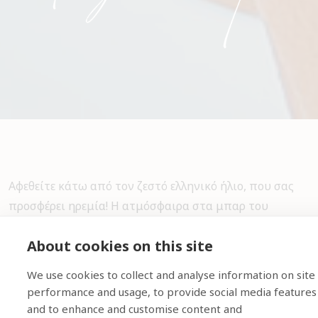
Αφεθείτε κάτω από τον ζεστό ελληνικό ήλιο, που σας
προσφέρει ηρεμία! Η ατμόσφαιρα στα μπαρ του
ξενοδοχείου είναι αναζωογονητική. Απολαύστε τη
About cookies on this site
μεγάλη ποικιλία μας σε κοκτέιλ, σνακ και αναψυκτικά.
We use cookies to collect and analyse information on site
Αίσθηση απόδρασης από τις εντάσεις της καθημερινής
performance and usage, to provide social media features
ζωής.
and to enhance and customise content and