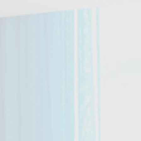
JEEP-SAFARI
WANDERN & RADFAHREN
AUTOREISEN