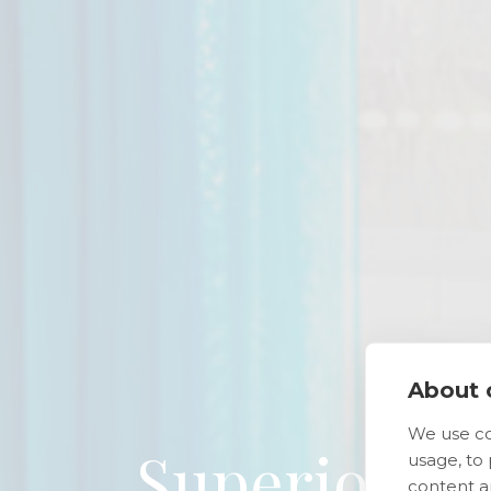
About c
We use co
Superior F
usage, to
content a