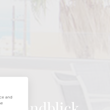
nce and
t Landblick
se