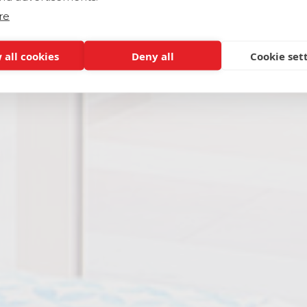
re
 all cookies
Deny all
Cookie set