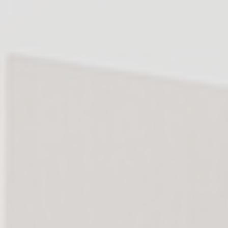
RADFAHREN
AUTOREISEN